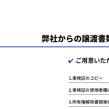
弊社からの譲渡書
ご用意いた
1.
車検証のコピー
2.
車検証の使用者欄
3.
所有権解除書類発