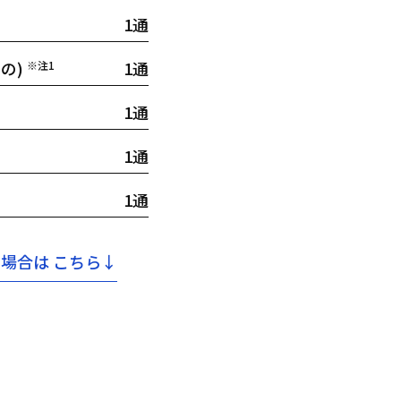
1通
の)
1通
※注1
1通
1通
1通
る場合は
こちら↓