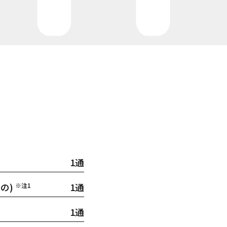
1通
の)
1通
※注1
1通