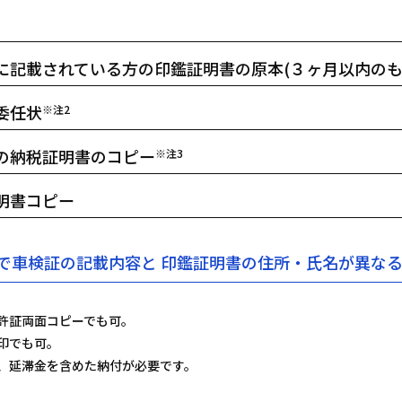
に記載されている方の印鑑証明書の原本(３ヶ月以内のも
委任状
※注2
の納税証明書のコピー
※注3
明書コピー
で車検証の記載内容と
印鑑証明書の住所・氏名が異な
許証両面コピーでも可。
印でも可。
、延滞金を含めた納付が必要です。