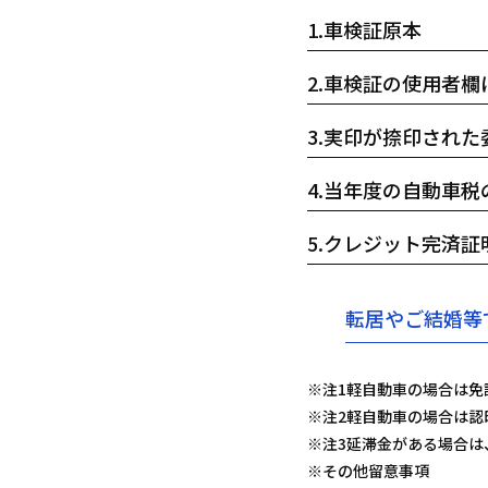
1.
車検証原本
2.
車検証の使用者欄
3.
実印が捺印された
4.
当年度の自動車税
5.
クレジット完済証
転居やご結婚等
※注1
軽自動車の場合は免
※注2
軽自動車の場合は認
※注3
延滞金がある場合は
※その他留意事項